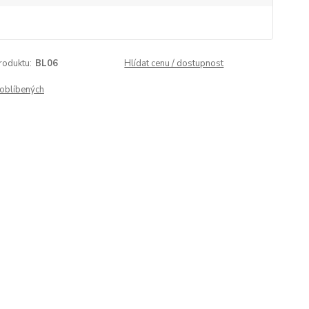
roduktu:
BL06
Hlídat cenu / dostupnost
oblíbených