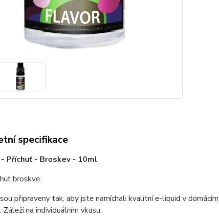
tní specifikace
- Příchuť - Broskev - 10ml
chuť broskve.
jsou připraveny tak, aby jste namíchali kvalitní e-liquid v domác
 Záleží na individuálním vkusu.