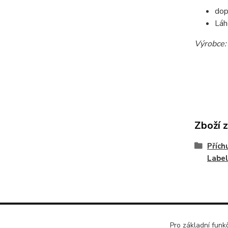
dop
Láh
Výrobce
Zboží 
Přích
Label
Pro základní funk