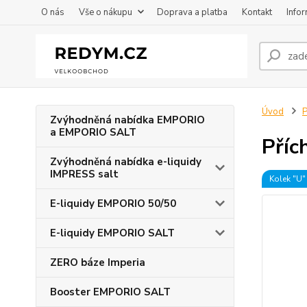
O nás
Vše o nákupu
Doprava a platba
Kontakt
Info
Úvod
P
Zvýhodněná nabídka EMPORIO
a EMPORIO SALT
Příc
Zvýhodněná nabídka e-liquidy
IMPRESS salt
Kolek "U"
E-liquidy EMPORIO 50/50
E-liquidy EMPORIO SALT
ZERO báze Imperia
Booster EMPORIO SALT