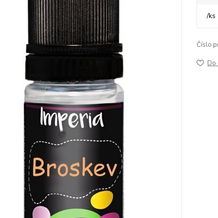
/
ks
Číslo p
Do 