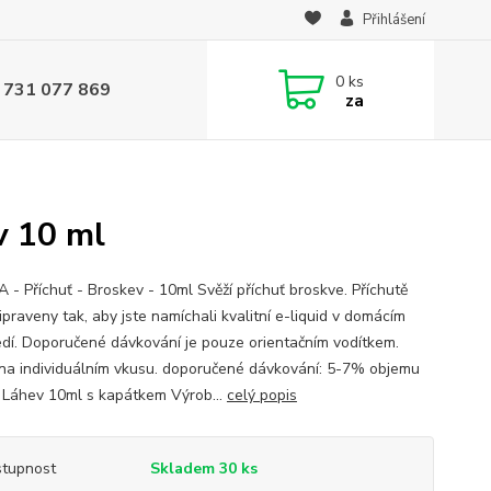
Přihlášení
0
ks
 731 077 869
za
v 10 ml
A - Příchuť - Broskev - 10ml Svěží příchuť broskve. Příchutě
ipraveny tak, aby jste namíchali kvalitní e-liquid v domácím
edí. Doporučené dávkování je pouze orientačním vodítkem.
 na individuálním vkusu. doporučené dávkování: 5-7% objemu
u Láhev 10ml s kapátkem Výrob...
celý popis
tupnost
Skladem 30 ks