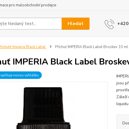
rmace pro maloobchodní prodejce
Hledat
+420
říchutě Imperia Black Label
Příchuť IMPERIA Black Label Broskev 10 ml
huť IMPERIA Black Label Broske
 splňuje novou vyhlášku
IMPERI
jsou př
prostř
Záleží
liquid
Dos