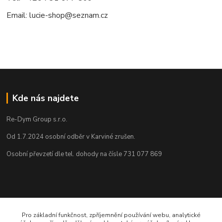
Email: lucie-shop@seznam.cz
Kde nás najdete
Re-Dym Group s.r.o.
Od 1.7.2024 osobní odběr v Karviné zrušen.
Osobní převzetí dle tel. dohody na čísle 731 077 869
Kontakty
Pro základní funkčnost, zpříjemnění používání webu, analytické