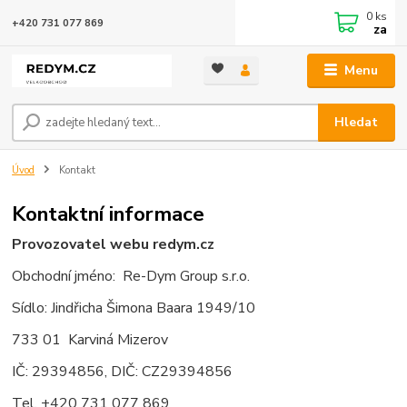
0
ks
+420 731 077 869
za
Menu
Hledat
Úvod
Kontakt
Kontaktní informace
Provozovatel webu redym.cz
Obchodní jméno: Re-Dym Group s.r.o.
Sídlo: Jindřicha Šimona Baara 1949/10
733 01 Karviná Mizerov
IČ: 29394856, DIČ: CZ29394856
Tel. +420 731 077 869