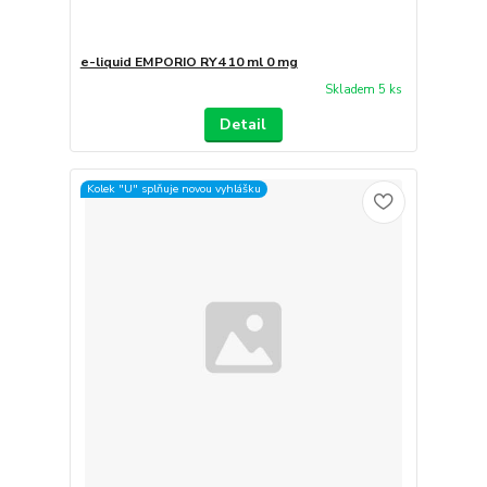
e-liquid EMPORIO RY4 10 ml 0 mg
Skladem 5 ks
Detail
Kolek "U" splňuje novou vyhlášku