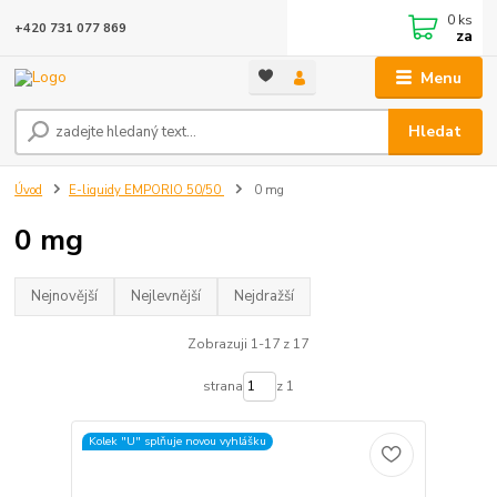
0
ks
+420 731 077 869
za
Menu
Hledat
Úvod
E-liquidy EMPORIO 50/50
0 mg
0 mg
Nejnovější
Nejlevnější
Nejdražší
Zobrazuji 1-17 z 17
strana
z 1
Kolek "U" splňuje novou vyhlášku