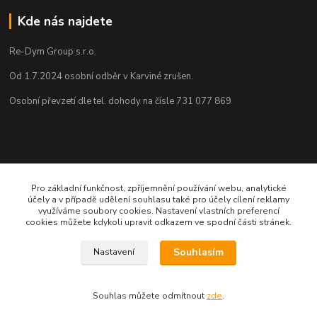
Kde nás najdete
Re-Dym Group s.r.o.
Od 1.7.2024 osobní odběr v Karviné zrušen.
Osobní převzetí dle tel. dohody na čísle 731 077 869
Kontakty
Pro základní funkčnost, zpříjemnění používání webu, analytické
účely a v případě udělení souhlasu také pro účely cílení reklamy
Renáta Dimtová
využíváme soubory cookies. Nastavení vlastních preferencí
+420 731 077 869
cookies můžete kdykoli upravit odkazem ve spodní části stránek.
Pondělí - čtvrtek 9-16 hod
email lucie-shop@seznam.cz
Souhlasím
Nastavení
Souhlas můžete odmítnout
zde
.
Vytvořeno na
Eshop-rychle.cz