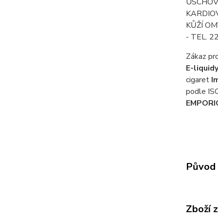
USCHOVÁ
KARDIOV
KŮŽÍ OM
- TEL. 
Zákaz pr
E-liqui
cigaret
I
podle ISO
EMPORI
Původ 
Zboží 