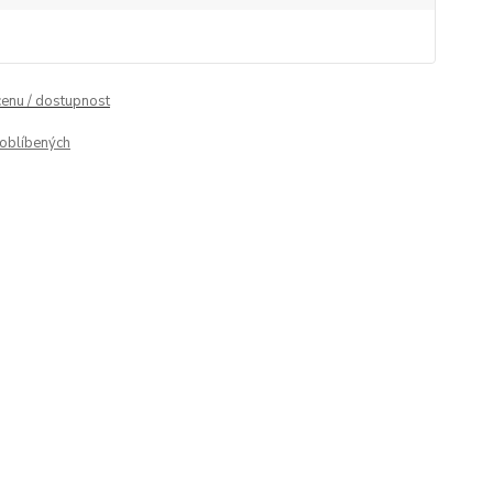
cenu / dostupnost
oblíbených