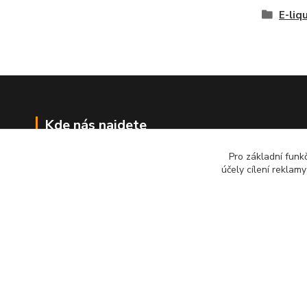
E-liq
Kde nás najdete
Pro základní funk
Re-Dym Group s.r.o.
účely cílení reklam
Od 1.7.2024 osobní odběr v Karviné
zrušen.
Osobní převzetí dle tel. dohody na čísle
731 077 869