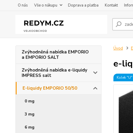
O nás
Vše o nákupu
Doprava a platba
Kontakt
Info
Úvod
E
Zvýhodněná nabídka EMPORIO
a EMPORIO SALT
e-li
Zvýhodněná nabídka e-liquidy
IMPRESS salt
Kolek "U"
E-liquidy EMPORIO 50/50
0 mg
3 mg
6 mg