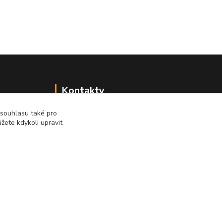
Kontakty
 souhlasu také pro
Renáta Dimtová
žete kdykoli upravit
+420 731 077 869
Pondělí - čtvrtek 9-16 hod
email lucie-shop@seznam.cz