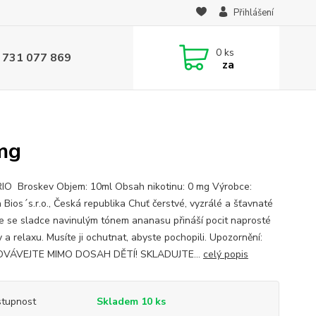
Přihlášení
0
ks
 731 077 869
za
mg
O Broskev Objem: 10ml Obsah nikotinu: 0 mg Výrobce:
 Bios´s.r.o., Česká republika Chuť čerstvé, vyzrálé a šťavnaté
e se sladce navinulým tónem ananasu přináší pocit naprosté
 a relaxu. Musíte ji ochutnat, abyste pochopili. Upozornění:
VÁVEJTE MIMO DOSAH DĚTÍ! SKLADUJTE...
celý popis
tupnost
Skladem 10 ks