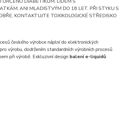
NÍ URČENO DIABETIKŮM, LIDEM S
TKÁM, ANI MLADISTVÝM DO 18 LET. PŘI STYKU S
 DOBŘE, KONTAKTUJTE TOXIKOLOGICKÉ STŘEDISKO
ocesů českého výrobce náplní do elektronických
 pro výrobu, dodržením standardních výrobních procesů
em při výrobě. Exkluzivní design
balení e-liquidů