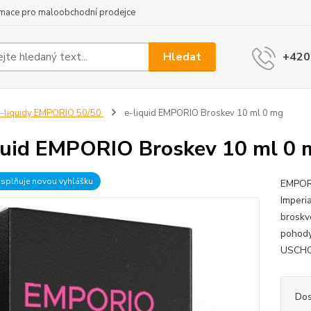
rmace pro maloobchodní prodejce
Hledat
+420
-liquidy EMPORIO 50/50
e-liquid EMPORIO Broskev 10 ml 0 mg
quid EMPORIO Broskev 10 ml 0 
 splňuje novou vyhlášku
EMPORI
Imperia
broskv
pohody
USCHO
Dos