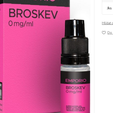
/
ks
Hlídat 
Do 