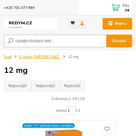
0
ks
+420 731 077 869
za
Menu
Hledat
Úvod
E-liquidy EMPORIO SALT
12 mg
12 mg
Nejnovější
Nejlevnější
Nejdražší
Zobrazuji 1-18 z 18
strana
z 1
Kolek "U" splňuje novou vyhlášku