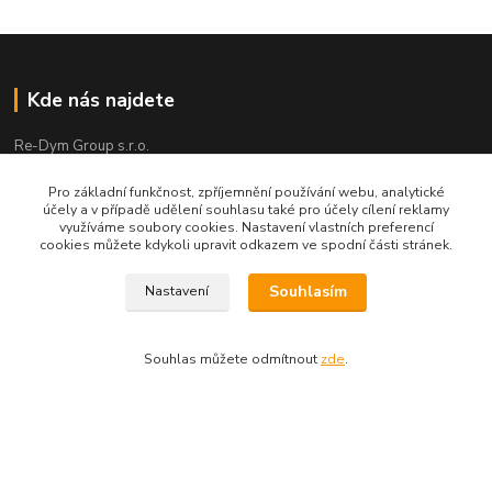
Kde nás najdete
Re-Dym Group s.r.o.
Od 1.7.2024 osobní odběr v Karviné zrušen.
Pro základní funkčnost, zpříjemnění používání webu, analytické
účely a v případě udělení souhlasu také pro účely cílení reklamy
Osobní převzetí dle tel. dohody na čísle 731 077 869
využíváme soubory cookies. Nastavení vlastních preferencí
cookies můžete kdykoli upravit odkazem ve spodní části stránek.
Souhlasím
Nastavení
Kontakty
Souhlas můžete odmítnout
zde
.
Renáta Dimtová
+420 731 077 869
Pondělí - čtvrtek 9-16 hod
email lucie-shop@seznam.cz