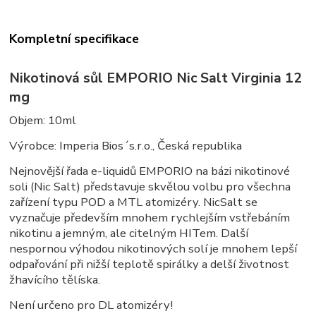
Kompletní specifikace
Nikotinová sůl EMPORIO Nic Salt Virginia 12
mg
Objem: 10ml
Výrobce: Imperia Bios´s.r.o., Česká republika
Nejnovější řada e-liquidů EMPORIO na bázi nikotinové
soli (Nic Salt) představuje skvělou volbu pro všechna
zařízení typu POD a MTL atomizéry. NicSalt se
vyznačuje především mnohem rychlejším vstřebáním
nikotinu a jemným, ale citelným HITem. Další
nespornou výhodou nikotinových solí je mnohem lepší
odpařování při nižší teplotě spirálky a delší životnost
žhavícího tělíska.
Není určeno pro DL atomizéry!