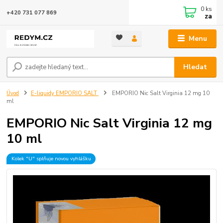
0
ks
+420 731 077 869
za
Menu
Hledat
Úvod
E-liquidy EMPORIO SALT
EMPORIO Nic Salt Virginia 12 mg 10
ml
EMPORIO Nic Salt Virginia 12 mg
10 ml
Kolek "U" splňuje novou vyhlášku