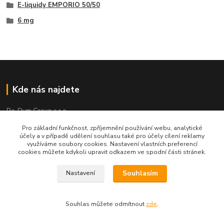
E-liquidy EMPORIO 50/50
6 mg
Kde nás najdete
Re-Dym Group s.r.o.
Od 1.7.2024 osobní odběr v Karviné zrušen.
Pro základní funkčnost, zpříjemnění používání webu, analytické
účely a v případě udělení souhlasu také pro účely cílení reklamy
využíváme soubory cookies. Nastavení vlastních preferencí
Osobní převzetí dle tel. dohody na čísle 731 077 869
cookies můžete kdykoli upravit odkazem ve spodní části stránek.
Souhlasím
Nastavení
Kontakty
Souhlas můžete odmítnout
zde
.
Renáta Dimtová