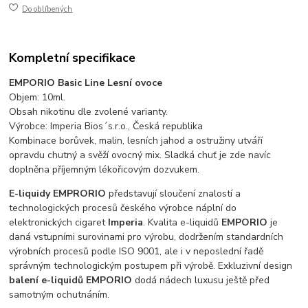
Do oblíbených
Kompletní specifikace
EMPORIO Basic Line Lesní ovoce
Objem: 10ml.
Obsah nikotinu dle zvolené varianty.
Výrobce: Imperia Bios´s.r.o., Česká republika
Kombinace borůvek, malin, lesních jahod a ostružiny utváří
opravdu chutný a svěží ovocný mix. Sladká chuť je zde navíc
doplněna příjemným lékořicovým dozvukem.
E-liquidy EMPRORIO
představují sloučení znalostí a
technologických procesů českého výrobce náplní do
elektronických cigaret
Imperia
. Kvalita e-liquidů
EMPORIO
je
daná vstupními surovinami pro výrobu, dodržením standardních
výrobních procesů podle ISO 9001, ale i v neposlední řadě
správným technologickým postupem při výrobě. Exkluzivní design
balení e-liquidů EMPORIO
dodá nádech luxusu ještě před
samotným ochutnáním.