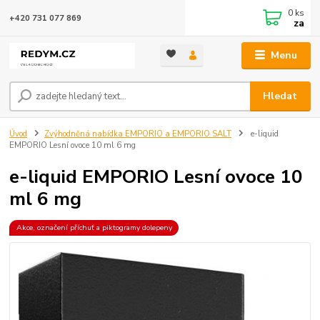
0
ks
+420 731 077 869
za
Menu
Hledat
Úvod
Zvýhodněná nabídka EMPORIO a EMPORIO SALT
e-liquid
EMPORIO Lesní ovoce 10 ml 6 mg
e-liquid EMPORIO Lesní ovoce 10
ml 6 mg
Akce, označení příchuť a piktogramy dolepeny