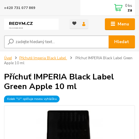
0
ks
+420 731 077 869
za
Menu
Hledat
Úvod
Příchutě Imperia Black Label
Příchuť IMPERIA Black Label Green
Apple 10 ml
Příchuť IMPERIA Black Label
Green Apple 10 ml
Kolek "U" splňuje novou vyhlášku