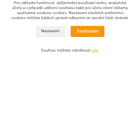
Pro základní funkčnost, zpříjemnění používání webu, analytické
Kde nás najdete
účely a v případě udělení souhlasu také pro účely cílení reklamy
využíváme soubory cookies. Nastavení vlastních preferencí
cookies můžete kdykoli upravit odkazem ve spodní části stránek.
Re-Dym Group s.r.o.
Souhlasím
Nastavení
Od 1.7.2024 osobní odběr v Karviné zrušen.
Osobní převzetí dle tel. dohody na čísle 731 077 869
Souhlas můžete odmítnout
zde
.
Kontakty
Renáta Dimtová
+420 731 077 869
Pondělí - čtvrtek 9-16 hod
email lucie-shop@seznam.cz
Vytvořeno na
Eshop-rychle.cz