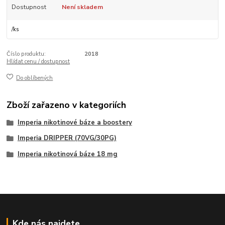
Dostupnost
Není skladem
/
ks
Číslo produktu:
2018
Hlídat cenu / dostupnost
Do oblíbených
Zboží zařazeno v kategoriích
Imperia nikotinové báze a boostery
Imperia DRIPPER (70VG/30PG)
Imperia nikotinová báze 18 mg
Kde nás najdete