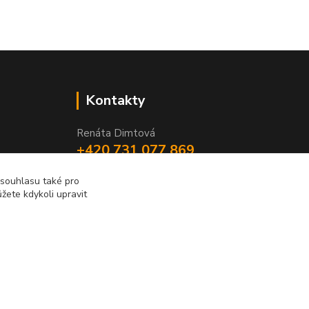
Kontakty
Renáta Dimtová
+420 731 077 869
Pondělí - čtvrtek 9-16 hod
email lucie-shop@seznam.cz
 souhlasu také pro
žete kdykoli upravit