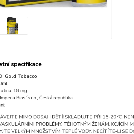
tní specifikace
O Gold Tobacco
10ml
kotinu: 18 mg
Imperia Bios´s.r.o., Česká republika
ní:
o
VEJTE MIMO DOSAH DĚTÍ! SKLADUJTE PŘI 15-20
C. NE
ASKULÁRNÍMI PROBLÉMY, TĚHOTNÝM ŽENÁM, KOJÍCÍM MA
YJTE VELKÝM MNOŽSTVÍM TEPLÉ VODY. NECÍTÍTE-LI SE