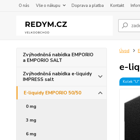
O nás
Vše o nákupu
Doprava a platba
Kontakt
Info
Úvod
E
Zvýhodněná nabídka EMPORIO
a EMPORIO SALT
e-li
Zvýhodněná nabídka e-liquidy
IMPRESS salt
Kolek "U"
E-liquidy EMPORIO 50/50
0 mg
3 mg
6 mg