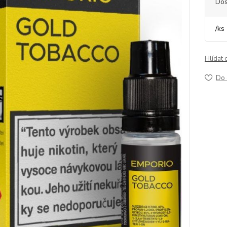
Dos
/
ks
Hlídat 
Do 