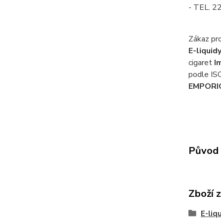
- TEL. 
Zákaz pr
E-liqui
cigaret
I
podle ISO
EMPORI
Původ 
Zboží 
E-liq