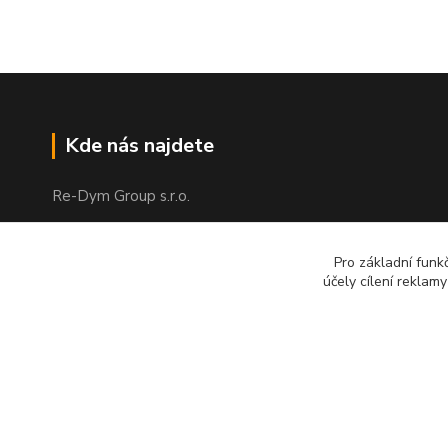
Kde nás najdete
Re-Dym Group s.r.o.
Od 1.7.2024 osobní odběr v Karviné
zrušen.
Pro základní funk
účely cílení reklam
Osobní převzetí dle tel. dohody na čísle
731 077 869