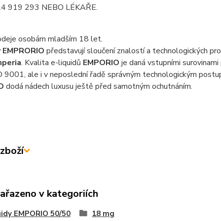
224 919 293 NEBO LÉKAŘE.
odeje osobám mladším 18 let.
dy EMPRORIO
představují sloučení znalostí a technologických pr
mperia
. Kvalita e-liquidů
EMPORIO
je daná vstupními surovinami
 9001, ale i v neposlední řadě správným technologickým postup
O
dodá nádech luxusu ještě před samotným ochutnáním.
zboží
zařazeno v kategoriích
uidy EMPORIO 50/50
18 mg