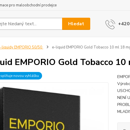
rmace pro maloobchodní prodejce
Hledat
+420
-liquidy EMPORIO 50/50
e-liquid EMPORIO Gold Tobacco 10 ml 18 m
quid EMPORIO Gold Tobacco 10
 splňuje novou vyhlášku
EMPORI
Výrobc
USCHO
NENÍ 
PROBL
MLADI