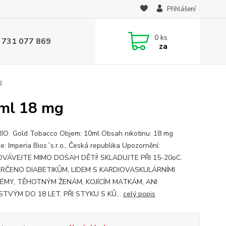
Přihlášení
0
ks
 731 077 869
za
g
 ml 18 mg
O Gold Tobacco Objem: 10ml Obsah nikotinu: 18 mg
e: Imperia Bios´s.r.o., Česká republika Upozornění:
VÁVEJTE MIMO DOSAH DĚTÍ! SKLADUJTE PŘI 15-20oC.
URČENO DIABETIKŮM, LIDEM S KARDIOVASKULÁRNÍMI
ÉMY, TĚHOTNÝM ŽENÁM, KOJÍCÍM MATKÁM, ANI
STVÝM DO 18 LET. PŘI STYKU S KŮ...
celý popis