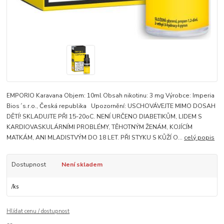
EMPORIO Karavana Objem: 10ml Obsah nikotinu: 3 mg Výrobce: Imperia
Bios´s.r.o., Česká republika Upozornění: USCHOVÁVEJTE MIMO DOSAH
DĚTÍ! SKLADUJTE PŘI 15-20oC. NENÍ URČENO DIABETIKŮM, LIDEM S
KARDIOVASKULÁRNÍMI PROBLÉMY, TĚHOTNÝM ŽENÁM, KOJÍCÍM
MATKÁM, ANI MLADISTVÝM DO 18 LET. PŘI STYKU S KŮŽÍ O...
celý popis
Dostupnost
Není skladem
/
ks
Hlídat cenu / dostupnost