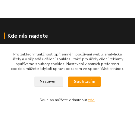
Kde nás najdete
Re-Dym Group s.r.o.
Pro základní funkčnost, zpříjemnění používání webu, analytické
účely a v případě udělení souhlasu také pro účely cílení reklamy
Od 1.7.2024 osobní odběr v Karviné zrušen.
využíváme soubory cookies. Nastavení vlastních preferencí
cookies můžete kdykoli upravit odkazem ve spodní části stránek.
Osobní převzetí dle tel. dohody na čísle 731 077 869
Souhlasím
Nastavení
Souhlas můžete odmítnout
zde
.
Kontakty
Renáta Dimtová
+420 731 077 869
Pondělí - čtvrtek 9-16 hod
email lucie-shop@seznam.cz