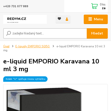
0
ks
+420 731 077 869
za
Menu
Hledat
Úvod
E-liquidy EMPORIO 50/50
e-liquid EMPORIO Karavana 10 ml 3
mg
e-liquid EMPORIO Karavana 10
ml 3 mg
Kolek "U" splňuje novou vyhlášku