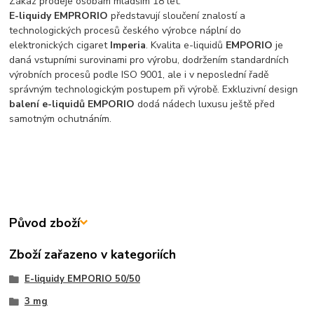
Zákaz prodeje osobám mladším 18 let.
E-liquidy EMPRORIO
představují sloučení znalostí a
technologických procesů českého výrobce náplní do
elektronických cigaret
Imperia
. Kvalita e-liquidů
EMPORIO
je
daná vstupními surovinami pro výrobu, dodržením standardních
výrobních procesů podle ISO 9001, ale i v neposlední řadě
správným technologickým postupem při výrobě. Exkluzivní design
balení e-liquidů EMPORIO
dodá nádech luxusu ještě před
samotným ochutnáním.
Původ zboží
Zboží zařazeno v kategoriích
E-liquidy EMPORIO 50/50
3 mg