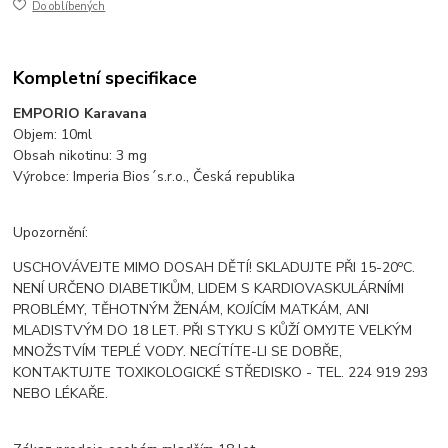
Do oblíbených
Kompletní specifikace
EMPORIO Karavana
Objem: 10ml
Obsah nikotinu: 3 mg
Výrobce: Imperia Bios´s.r.o., Česká republika
Upozornění:
o
USCHOVÁVEJTE MIMO DOSAH DĚTÍ! SKLADUJTE PŘI 15-20
C.
NENÍ URČENO DIABETIKŮM, LIDEM S KARDIOVASKULÁRNÍMI
PROBLÉMY, TĚHOTNÝM ŽENÁM, KOJÍCÍM MATKÁM, ANI
MLADISTVÝM DO 18 LET. PŘI STYKU S KŮŽÍ OMYJTE VELKÝM
MNOŽSTVÍM TEPLÉ VODY. NECÍTÍTE-LI SE DOBŘE,
KONTAKTUJTE TOXIKOLOGICKÉ STŘEDISKO - TEL. 224 919 293
NEBO LÉKAŘE.