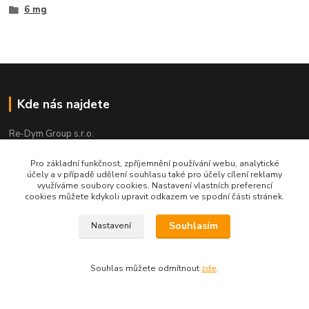
6 mg
Kde nás najdete
Re-Dym Group s.r.o.
Od 1.7.2024 osobní odběr v Karviné zrušen.
Pro základní funkčnost, zpříjemnění používání webu, analytické
účely a v případě udělení souhlasu také pro účely cílení reklamy
Osobní převzetí dle tel. dohody na čísle 731 077 869
využíváme soubory cookies. Nastavení vlastních preferencí
cookies můžete kdykoli upravit odkazem ve spodní části stránek.
Souhlasím
Nastavení
Kontakty
Souhlas můžete odmítnout
zde
.
Renáta Dimtová
+420 731 077 869