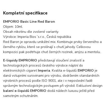
Kompletní specifikace
EMPORIO Basic Line Red Baron
Objem: 10ml.
Obsah nikotinu dle zvolené varianty.
Výrobce: Imperia Bios´s.r.o., Česká republika
Red Baron je opravdu unikátní mix. Kombinuje prvky červeného a
černého rybízu, které se prolínají s chutí jahody. Celkovou
kompozici pak podtrhuje chuť černých rozinek, anýzu a mentolu.
E-liquidy EMPRORIO
představují sloučení znalostí a
technologických procesů českého výrobce náplní do
elektronických cigaret
Imperia
. Kvalita e-liquidů
EMPORIO
je
daná vstupními surovinami pro výrobu, dodržením standardních
výrobních procesů podle ISO 9001, ale i v neposlední řadě
správným technologickým postupem při výrobě. Exkluzivní design
balení e-liquidů EMPORIO
dodá nádech luxusu ještě před
samotným ochutnáním.