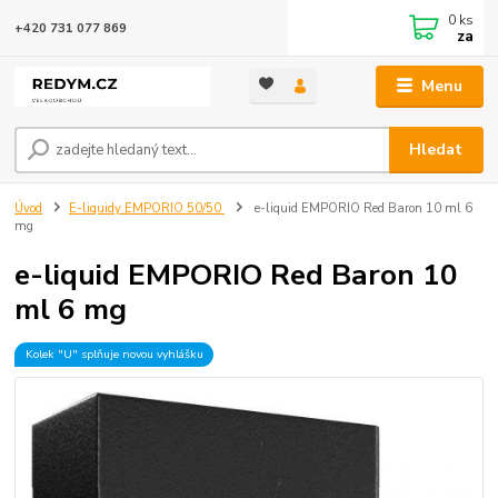
0
ks
+420 731 077 869
za
Menu
Hledat
Úvod
E-liquidy EMPORIO 50/50
e-liquid EMPORIO Red Baron 10 ml 6
mg
e-liquid EMPORIO Red Baron 10
ml 6 mg
Kolek "U" splňuje novou vyhlášku