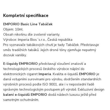
Kompletní specifikace
EMPORIO Basic Line Tabáček
Objem: 10ml.
Obsah nikotinu dle zvolené varianty.
Výrobce: Imperia Bios´s.r.o., Česká republika
Pro vyznavače tabákových chutí je tady Tabáček. Představuje
směs tradičních tabáků. Jejich drsné tóny zjemňuje nepatrný
dozvuk vanilky.
E-liquidy EMPRORIO
představují sloučení znalostí a
technologických procesů českého výrobce náplní do
elektronických cigaret
Imperia
. Kvalita e-liquidů
EMPORIO
je
daná vstupními surovinami pro výrobu, dodržením standardních
výrobních procesů podle ISO 9001, ale i v neposlední řadě
správným technologickým postupem při výrobě. Exkluzivní design
balení e-liquidů EMPORIO
dodá nádech luxusu ještě před
samotným ochutnáním.