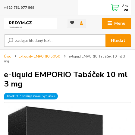
0
ks
+420 731 077 869
za
Menu
Hledat
Úvod
E-liquidy EMPORIO 50/50
e-liquid EMPORIO Tabáček 10 ml 3
mg
e-liquid EMPORIO Tabáček 10 ml
3 mg
Kolek "U" splňuje novou vyhlášku