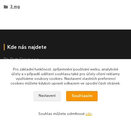
3 mg
Kde nás najdete
Re-Dym Group s.r.o.
Pro základní funkčnost, zpříjemnění používání webu, analytické
Od 1.7.2024 osobní odběr v Karviné zrušen.
účely a v případě udělení souhlasu také pro účely cílení reklamy
využíváme soubory cookies. Nastavení vlastních preferencí
Osobní převzetí dle tel. dohody na čísle 731 077 869
cookies můžete kdykoli upravit odkazem ve spodní části stránek.
Souhlasím
Nastavení
Kontakty
Souhlas můžete odmítnout
zde
.
Renáta Dimtová
+420 731 077 869