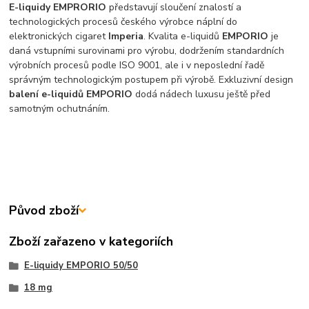
E-liquidy EMPRORIO
představují sloučení znalostí a
technologických procesů českého výrobce náplní do
elektronických cigaret
Imperia
. Kvalita e-liquidů
EMPORIO
je
daná vstupními surovinami pro výrobu, dodržením standardních
výrobních procesů podle ISO 9001, ale i v neposlední řadě
správným technologickým postupem při výrobě. Exkluzivní design
balení e-liquidů EMPORIO
dodá nádech luxusu ještě před
samotným ochutnáním.
Původ zboží
Zboží zařazeno v kategoriích
E-liquidy EMPORIO 50/50
18 mg