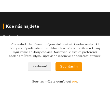
Kde nás najdete
Re-Dym Group s.r.o.
Pro základní funkčnost, zpříjemnění používání webu, analytické
Od 1.7.2024 osobní odběr v Karviné zrušen.
účely a v případě udělení souhlasu také pro účely cílení reklamy
využíváme soubory cookies. Nastavení vlastních preferencí
Osobní převzetí dle tel. dohody na čísle 731 077 869
cookies můžete kdykoli upravit odkazem ve spodní části stránek.
Souhlasím
Nastavení
Kontakty
Souhlas můžete odmítnout
zde
.
Renáta Dimtová
+420 731 077 869
Pondělí - čtvrtek 9-16 hod
email lucie-shop@seznam.cz