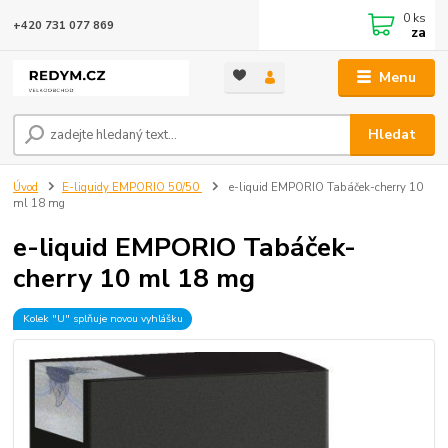
0
ks
+420 731 077 869
za
Menu
Hledat
Úvod
E-liquidy EMPORIO 50/50
e-liquid EMPORIO Tabáček-cherry 10
ml 18 mg
e-liquid EMPORIO Tabáček-
cherry 10 ml 18 mg
Kolek "U" splňuje novou vyhlášku