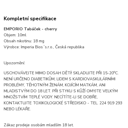
Kompletní specifikace
EMPORIO Tabáček - cherry
Objem: 10ml
Obsah nikotinu: 18 mg
Výrobce: Imperia Bios´s.r.o., Česká republika
Upozornění:
o
USCHOVÁVEJTE MIMO DOSAH DĚTÍ! SKLADUJTE PŘI 15-20
C.
NENÍ URČENO DIABETIKŮM, LIDEM S KARDIOVASKULÁRNÍMI
PROBLÉMY, TĚHOTNÝM ŽENÁM, KOJÍCÍM MATKÁM, ANI
MLADISTVÝM DO 18 LET. PŘI STYKU S KŮŽÍ OMYJTE VELKÝM
MNOŽSTVÍM TEPLÉ VODY. NECÍTÍTE-LI SE DOBŘE,
KONTAKTUJTE TOXIKOLOGICKÉ STŘEDISKO - TEL. 224 919 293
NEBO LÉKAŘE.
Zákaz prodeje osobám mladším 18 let.