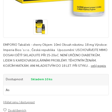
EMPORIO Tabáček - cherry Objem: 10ml Obsah nikotinu: 18 mg Výrobce:
Imperia Bios´s.r.o., Česká republika Upozornění: USCHOVÁVEJTE MIMO
DOSAH DĚTÍ! SKLADUJTE PŘI 15-20oC. NENÍ URČENO DIABETIKŮM,
LIDEM S KARDIOVASKULÁRNÍMI PROBLÉMY, TĚHOTNÝM ŽENÁM,
KOJÍCÍM MATKÁM, ANI MLADISTVÝM DO 18 LET. PŘI STYKU...
celý popis
Dostupnost
Skladem 10 ks
/
ks
Hlídat cenu / dostupnost
Do oblíbených