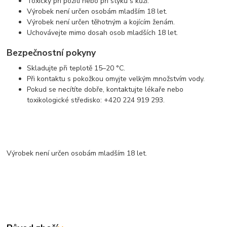
Toxický při požití nebo při styku s kůží.
Výrobek není určen osobám mladším 18 let.
Výrobek není určen těhotným a kojícím ženám.
Uchovávejte mimo dosah osob mladších 18 let.
Bezpečnostní pokyny
Skladujte při teplotě 15–20 °C.
Při kontaktu s pokožkou omyjte velkým množstvím vody.
Pokud se necítíte dobře, kontaktujte lékaře nebo
toxikologické středisko: +420 224 919 293.
Výrobek není určen osobám mladším 18 let.