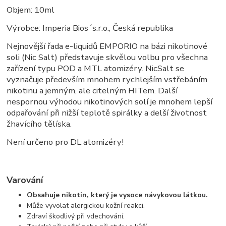
Objem: 10ml
Výrobce: Imperia Bios´s.r.o., Česká republika
Nejnovější řada e-liquidů EMPORIO na bázi nikotinové
soli (Nic Salt) představuje skvělou volbu pro všechna
zařízení typu POD a MTL atomizéry. NicSalt se
vyznačuje především mnohem rychlejším vstřebáním
nikotinu a jemným, ale citelným HITem. Další
nespornou výhodou nikotinových solí je mnohem lepší
odpařování při nižší teplotě spirálky a delší životnost
žhavícího tělíska.
Není určeno pro DL atomizéry!
Varování
Obsahuje nikotin, který je vysoce návykovou látkou.
Může vyvolat alergickou kožní reakci.
Zdraví škodlivý při vdechování.