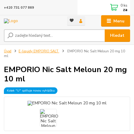
0
ks
+420 731 077 869
za
Menu
Hledat
Úvod
E-liquidy EMPORIO SALT
EMPORIO Nic Salt Meloun 20 mg 10
ml
EMPORIO Nic Salt Meloun 20 mg
10 ml
Kolek "U" splňuje novou vyhlášku