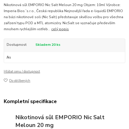
Nikotinová sůl EMPORIO Nic Salt Meloun 20 mg Objem: 10ml Výrobce:
Imperia Bios´s.r.o., Česká republika Nejnovější řada e-liquidů EMPORIO
na bázi nikotinové soli (Nic Salt) představuje skvělou volbu pro všechna
zařízení typu POD a MTL atomizéry. NicSalt se vyznačuje především
mnohem rychlejším vstřeb...
celý popis
Dostupnost
Skladem 20 ks
/
ks
Hlídat cenu / dostupnost
Do oblíbených
Kompletní specifikace
Nikotinová sůl EMPORIO Nic Salt
Meloun 20
mg