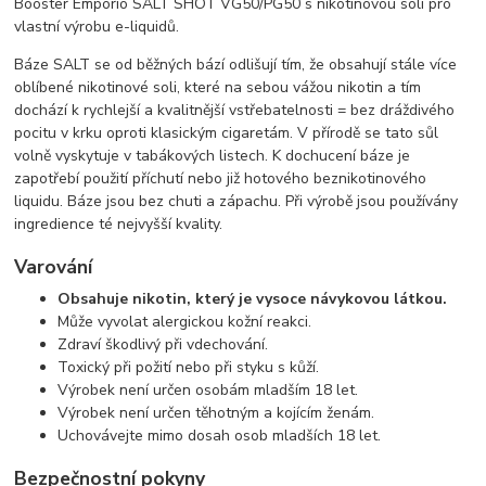
Booster Emporio SALT SHOT VG50/PG50 s nikotinovou solí pro
vlastní výrobu e-liquidů.
Báze SALT se od běžných bází odlišují tím, že obsahují stále více
oblíbené nikotinové soli, které na sebou vážou nikotin a tím
dochází k rychlejší a kvalitnější vstřebatelnosti = bez dráždivého
pocitu v krku oproti klasickým cigaretám. V přírodě se tato sůl
volně vyskytuje v tabákových listech. K dochucení báze je
zapotřebí použití příchutí nebo již hotového beznikotinového
liquidu. Báze jsou bez chuti a zápachu. Při výrobě jsou používány
ingredience té nejvyšší kvality.
Varování
Obsahuje nikotin, který je vysoce návykovou látkou.
Může vyvolat alergickou kožní reakci.
Zdraví škodlivý při vdechování.
Toxický při požití nebo při styku s kůží.
Výrobek není určen osobám mladším 18 let.
Výrobek není určen těhotným a kojícím ženám.
Uchovávejte mimo dosah osob mladších 18 let.
Bezpečnostní pokyny