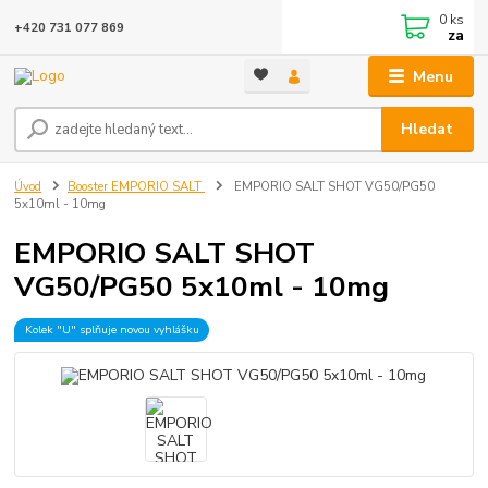
0
ks
+420 731 077 869
za
Menu
Hledat
Úvod
Booster EMPORIO SALT
EMPORIO SALT SHOT VG50/PG50
5x10ml - 10mg
EMPORIO SALT SHOT
VG50/PG50 5x10ml - 10mg
Kolek "U" splňuje novou vyhlášku