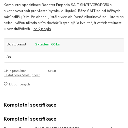
Kompletní specifikace Booster Emporio SALT SHOT VG50/PG50 s
nikotinovou solí pro vlastní výrobu e-liquidů. Báze SALT se od běžných
bází odlišují tím, že obsahují stále více oblíbené nikotinové soli, které na
sebou vážou nikotin a tím dochází k rychlejší a kvalitnější vstřebatelnosti
= bez dráždivéh...
celý popis
Dostupnost
Skladem 60 ks
/
ks
Číslo produktu:
SF10
Hlídat cenu / dostupnost
Do oblíbených
Kompletní specifikace
Kompletní specifikace