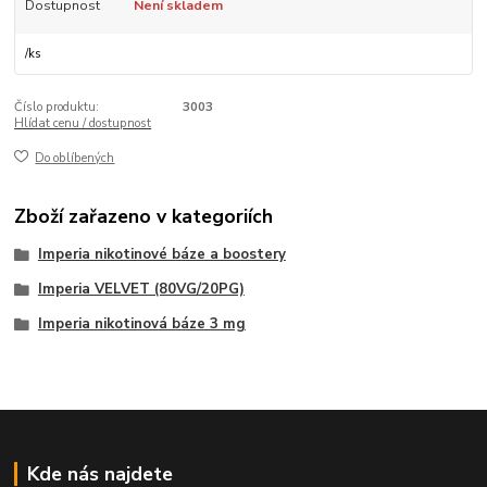
Dostupnost
Není skladem
/
ks
Číslo produktu:
3003
Hlídat cenu / dostupnost
Do oblíbených
Zboží zařazeno v kategoriích
Imperia nikotinové báze a boostery
Imperia VELVET (80VG/20PG)
Imperia nikotinová báze 3 mg
Kde nás najdete