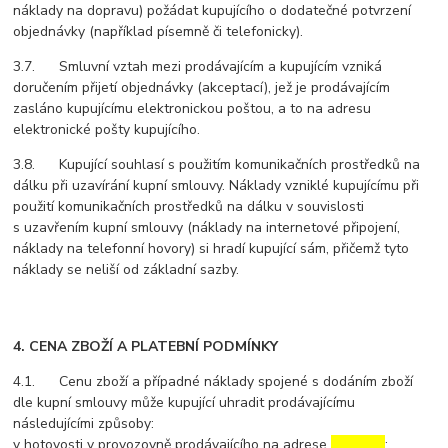
náklady na dopravu) požádat kupujícího o dodatečné potvrzení
objednávky (například písemně či telefonicky).
3.7. Smluvní vztah mezi prodávajícím a kupujícím vzniká
doručením přijetí objednávky (akceptací), jež je prodávajícím
zasláno kupujícímu elektronickou poštou, a to na adresu
elektronické pošty kupujícího.
3.8. Kupující souhlasí s použitím komunikačních prostředků na
dálku při uzavírání kupní smlouvy. Náklady vzniklé kupujícímu při
použití komunikačních prostředků na dálku v souvislosti
s uzavřením kupní smlouvy (náklady na internetové připojení,
náklady na telefonní hovory) si hradí kupující sám, přičemž tyto
náklady se neliší od základní sazby.
4. CENA ZBOŽÍ A PLATEBNÍ PODMÍNKY
4.1. Cenu zboží a případné náklady spojené s dodáním zboží
dle kupní smlouvy může kupující uhradit prodávajícímu
následujícími způsoby:
v hotovosti v provozovně prodávajícího na adrese
………………
;