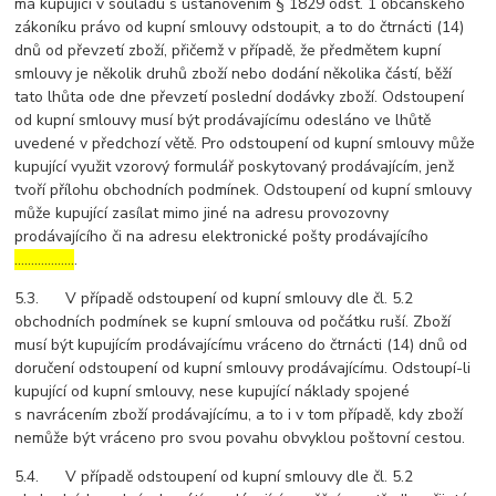
má kupující v souladu s ustanovením § 1829 odst. 1 občanského
zákoníku právo od kupní smlouvy odstoupit, a to do čtrnácti (14)
dnů od převzetí zboží, přičemž v případě, že předmětem kupní
smlouvy je několik druhů zboží nebo dodání několika částí, běží
tato lhůta ode dne převzetí poslední dodávky zboží. Odstoupení
od kupní smlouvy musí být prodávajícímu odesláno ve lhůtě
uvedené v předchozí větě. Pro odstoupení od kupní smlouvy může
kupující využit vzorový formulář poskytovaný prodávajícím, jenž
tvoří přílohu obchodních podmínek. Odstoupení od kupní smlouvy
může kupující zasílat mimo jiné na adresu provozovny
prodávajícího či na adresu elektronické pošty prodávajícího
………………
.
5.3. V případě odstoupení od kupní smlouvy dle čl. 5.2
obchodních podmínek se kupní smlouva od počátku ruší. Zboží
musí být kupujícím prodávajícímu vráceno do čtrnácti (14) dnů od
doručení odstoupení od kupní smlouvy prodávajícímu. Odstoupí-li
kupující od kupní smlouvy, nese kupující náklady spojené
s navrácením zboží prodávajícímu, a to i v tom případě, kdy zboží
nemůže být vráceno pro svou povahu obvyklou poštovní cestou.
5.4. V případě odstoupení od kupní smlouvy dle čl. 5.2