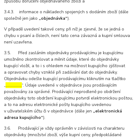
způsobu doručení objednávaného zboží a
3.4.3. informace o nákladech spojených s dodáním zboží (dále
společně jen jako
„objednávka“
).
V případě uvedení takové ceny, při níž je zjevné, že se jedná o
chybu v psaní a číslech, není tato cena závazná a kupní smlouva
není uzavřena.
3.5. Před zasláním objednávky prodávajícímu je kupujícímu
umožněno zkontrolovat a měnit údaje, které do objednávky
kupující vložil, a to i s ohledem na možnost kupujícího zjišťovat
a opravovat chyby vzniklé při zadávání dat do objednávky.
Objednávku odešle kupující prodávajícímu kliknutím na tlačítko
„
………………
“. Údaje uvedené v objednávce jsou prodávajícím
považovány za správné. Prodávající neprodleně po obdržení
objednávky toto obdržení kupujícímu potvrdí elektronickou poštou,
a to na adresu elektronické pošty kupujícího uvedenou
v uživatelském účtu či v objednávce (dále jen
„elektronická
adresa kupujícího“
).
3.6. Prodávající je vždy oprávněn v závislosti na charakteru
objednávky (množství zboží, výše kupní ceny, předpokládané