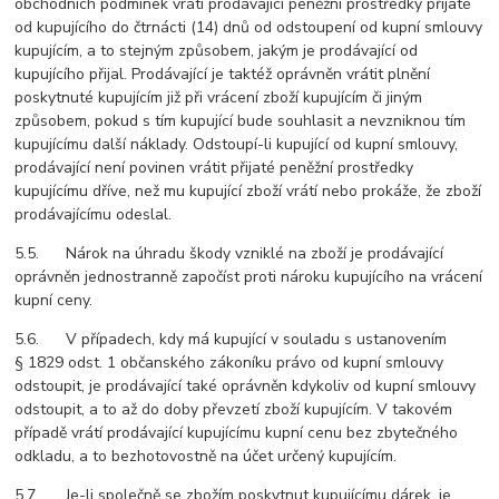
obchodních podmínek vrátí prodávající peněžní prostředky přijaté
od kupujícího do čtrnácti (14) dnů od odstoupení od kupní smlouvy
kupujícím, a to stejným způsobem, jakým je prodávající od
kupujícího přijal. Prodávající je taktéž oprávněn vrátit plnění
poskytnuté kupujícím již při vrácení zboží kupujícím či jiným
způsobem, pokud s tím kupující bude souhlasit a nevzniknou tím
kupujícímu další náklady. Odstoupí-li kupující od kupní smlouvy,
prodávající není povinen vrátit přijaté peněžní prostředky
kupujícímu dříve, než mu kupující zboží vrátí nebo prokáže, že zboží
prodávajícímu odeslal.
5.5. Nárok na úhradu škody vzniklé na zboží je prodávající
oprávněn jednostranně započíst proti nároku kupujícího na vrácení
kupní ceny.
5.6. V případech, kdy má kupující v souladu s ustanovením
§ 1829 odst. 1 občanského zákoníku právo od kupní smlouvy
odstoupit, je prodávající také oprávněn kdykoliv od kupní smlouvy
odstoupit, a to až do doby převzetí zboží kupujícím. V takovém
případě vrátí prodávající kupujícímu kupní cenu bez zbytečného
odkladu, a to bezhotovostně na účet určený kupujícím.
5.7. Je-li společně se zbožím poskytnut kupujícímu dárek, je