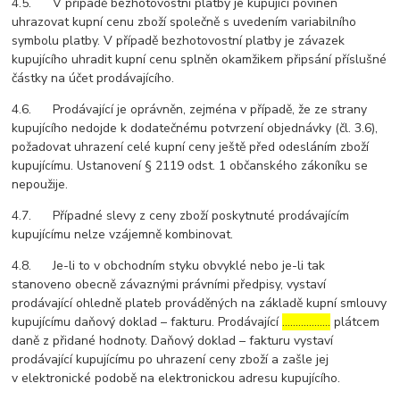
4.5. V případě bezhotovostní platby je kupující povinen
uhrazovat kupní cenu zboží společně s uvedením variabilního
symbolu platby. V případě bezhotovostní platby je závazek
kupujícího uhradit kupní cenu splněn okamžikem připsání příslušné
částky na účet prodávajícího.
4.6. Prodávající je oprávněn, zejména v případě, že ze strany
kupujícího nedojde k dodatečnému potvrzení objednávky (čl. 3.6),
požadovat uhrazení celé kupní ceny ještě před odesláním zboží
kupujícímu. Ustanovení § 2119 odst. 1 občanského zákoníku se
nepoužije.
4.7. Případné slevy z ceny zboží poskytnuté prodávajícím
kupujícímu nelze vzájemně kombinovat.
4.8. Je-li to v obchodním styku obvyklé nebo je-li tak
stanoveno obecně závaznými právními předpisy, vystaví
prodávající ohledně plateb prováděných na základě kupní smlouvy
kupujícímu daňový doklad – fakturu. Prodávající
………………
plátcem
daně z přidané hodnoty. Daňový doklad – fakturu vystaví
prodávající kupujícímu po uhrazení ceny zboží a zašle jej
v elektronické podobě na elektronickou adresu kupujícího.