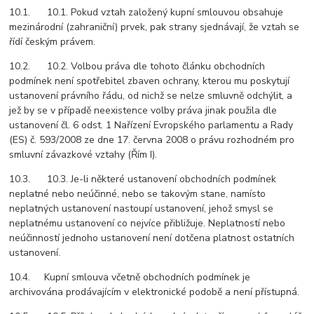
10.1. 10.1. Pokud vztah založený kupní smlouvou obsahuje
mezinárodní (zahraniční) prvek, pak strany sjednávají, že vztah se
řídí českým právem.
10.2. 10.2. Volbou práva dle tohoto článku obchodních
podmínek není spotřebitel zbaven ochrany, kterou mu poskytují
ustanovení právního řádu, od nichž se nelze smluvně odchýlit, a
jež by se v případě neexistence volby práva jinak použila dle
ustanovení čl. 6 odst. 1 Nařízení Evropského parlamentu a Rady
(ES) č. 593/2008 ze dne 17. června 2008 o právu rozhodném pro
smluvní závazkové vztahy (Řím I).
10.3. 10.3. Je-li některé ustanovení obchodních podmínek
neplatné nebo neúčinné, nebo se takovým stane, namísto
neplatných ustanovení nastoupí ustanovení, jehož smysl se
neplatnému ustanovení co nejvíce přibližuje. Neplatností nebo
neúčinností jednoho ustanovení není dotčena platnost ostatních
ustanovení.
10.4. Kupní smlouva včetně obchodních podmínek je
archivována prodávajícím v elektronické podobě a není přístupná.