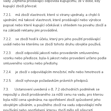
vady. Zejména prodávající odpovídá kupujícímu, že v době, kdy
kupující zboží převzal:
7.2.1. má zboží vlastnosti, které si strany ujednaly, a chybí-li
ujednání, má takové vlastnosti, které prodávající nebo výrobce
popsal nebo které kupující očekával s ohledem na povahu zboží a
na základě reklamy jimi prováděné,
7.2.2. se zboží hodí k účelu, který pro jeho použití prodávající
uvádí nebo ke kterému se zboží tohoto druhu obvykle používá,
7.2.3. zboží odpovídá jakostí nebo provedením smluvenému
vzorku nebo předloze, byla-li jakost nebo provedení určeno podle
smluveného vzorku nebo předlohy,
7.2.4. je zboží v odpovídajícím množství, míře nebo hmotnosti a
7.2.5. zboží vyhovuje požadavkům právních předpisů.
7.3. Ustanovení uvedená v čl. 7.2 obchodních podmínek se
nepoužijí u zboží prodávaného za nižší cenu na vadu, pro kterou
byla nižší cena ujednána, na opotřebení zboží způsobené jeho
obvyklým užíváním, u použitého zboží na vadu odpovídající míře
používání nebo opotřebení, kterou zboží mělo při převzetí