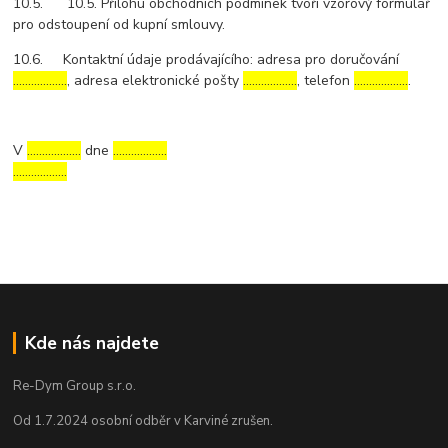
10.5. 10.5. Přílohu obchodních podmínek tvoří vzorový formulář
pro odstoupení od kupní smlouvy.
10.6. Kontaktní údaje prodávajícího: adresa pro doručování
………………
, adresa elektronické pošty
………………
, telefon
………………
.
V
………………
dne
………………
………………
Kde nás najdete
Re-Dym Group s.r.o.
Od 1.7.2024 osobní odběr v Karviné zrušen.