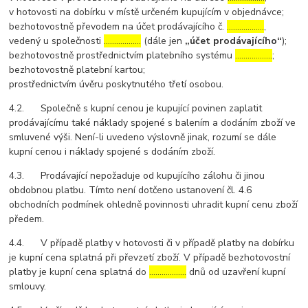
v hotovosti na dobírku v místě určeném kupujícím v objednávce;
bezhotovostně převodem na účet prodávajícího č.
………………
,
vedený u společnosti
………………
(dále jen
„účet prodávajícího“
);
bezhotovostně prostřednictvím platebního systému
………………
;
bezhotovostně platební kartou;
prostřednictvím úvěru poskytnutého třetí osobou.
4.2. Společně s kupní cenou je kupující povinen zaplatit
prodávajícímu také náklady spojené s balením a dodáním zboží ve
smluvené výši. Není-li uvedeno výslovně jinak, rozumí se dále
kupní cenou i náklady spojené s dodáním zboží.
4.3. Prodávající nepožaduje od kupujícího zálohu či jinou
obdobnou platbu. Tímto není dotčeno ustanovení čl. 4.6
obchodních podmínek ohledně povinnosti uhradit kupní cenu zboží
předem.
4.4. V případě platby v hotovosti či v případě platby na dobírku
je kupní cena splatná při převzetí zboží. V případě bezhotovostní
platby je kupní cena splatná do
………………
dnů od uzavření kupní
smlouvy.