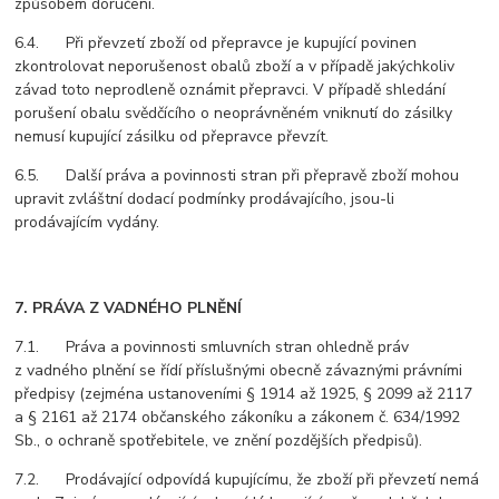
způsobem doručení.
6.4. Při převzetí zboží od přepravce je kupující povinen
zkontrolovat neporušenost obalů zboží a v případě jakýchkoliv
závad toto neprodleně oznámit přepravci. V případě shledání
porušení obalu svědčícího o neoprávněném vniknutí do zásilky
nemusí kupující zásilku od přepravce převzít.
6.5. Další práva a povinnosti stran při přepravě zboží mohou
upravit zvláštní dodací podmínky prodávajícího, jsou-li
prodávajícím vydány.
7. PRÁVA Z VADNÉHO PLNĚNÍ
7.1. Práva a povinnosti smluvních stran ohledně práv
z vadného plnění se řídí příslušnými obecně závaznými právními
předpisy (zejména ustanoveními § 1914 až 1925, § 2099 až 2117
a § 2161 až 2174 občanského zákoníku a zákonem č. 634/1992
Sb., o ochraně spotřebitele, ve znění pozdějších předpisů).
7.2. Prodávající odpovídá kupujícímu, že zboží při převzetí nemá