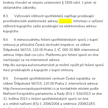
kodexy chování ve smyslu ustanovení § 1826 odst. 1 písm. e)
občanského zákoníku.
8.3. Vyřizování stížností spotřebitelů zajišťuje prodávající
prostřednictvím elektronické adresy
………………
. Informaci o vyřízení
stížnosti kupujícího zašle prodávající na elektronickou adresu
kupujícího.
8.4. K mimosoudnímu řešení spotřebitelských sporů z kupní
smlouvy je příslušná Česká obchodní inspekce, se sídlem
Štěpánská 567/15, 120 00 Praha 2, IČ: 000 20 869, internetová
adresa: https://adr.coi.cz/cs. Platformu pro řešení sporů on-line
nacházející se na internetové adrese
http://ec.europa.eu/consumers/odr je možné využít při řešení sporů
mezi prodávajícím a kupujícím z kupní smlouvy.
8.5. Evropské spotřebitelské centrum Česká republika, se
sídlem Štěpánská 567/15, 120 00 Praha 2, internetová adresa:
http://www.evropskyspotrebitel.cz je kontaktním místem podle
Nařízení Evropského parlamentu a Rady (EU) č. 524/2013 ze dne
21. května 2013 o řešení spotřebitelských sporů on-line
a o změně nařízení (ES) č. 2006/2004 a směrnice 2009/22/ES