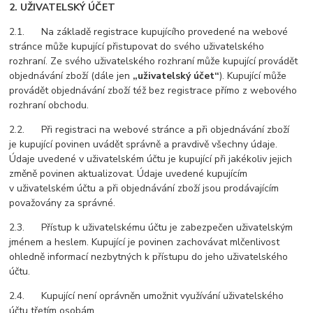
2. UŽIVATELSKÝ ÚČET
2.1. Na základě registrace kupujícího provedené na webové
stránce může kupující přistupovat do svého uživatelského
rozhraní. Ze svého uživatelského rozhraní může kupující provádět
objednávání zboží (dále jen
„uživatelský účet“
). Kupující může
provádět objednávání zboží též bez registrace přímo z webového
rozhraní obchodu.
2.2. Při registraci na webové stránce a při objednávání zboží
je kupující povinen uvádět správně a pravdivě všechny údaje.
Údaje uvedené v uživatelském účtu je kupující při jakékoliv jejich
změně povinen aktualizovat. Údaje uvedené kupujícím
v uživatelském účtu a při objednávání zboží jsou prodávajícím
považovány za správné.
2.3. Přístup k uživatelskému účtu je zabezpečen uživatelským
jménem a heslem. Kupující je povinen zachovávat mlčenlivost
ohledně informací nezbytných k přístupu do jeho uživatelského
účtu.
2.4. Kupující není oprávněn umožnit využívání uživatelského
účtu třetím osobám.