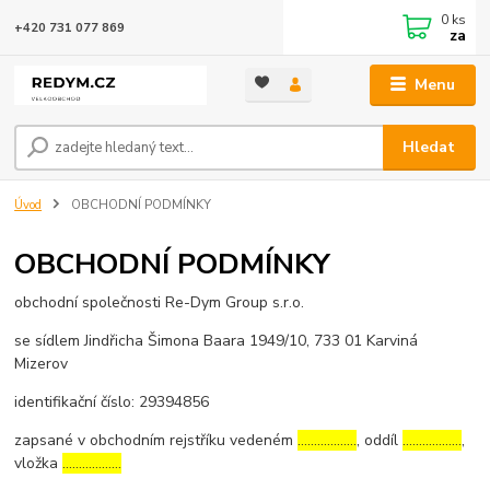
0
ks
+420 731 077 869
za
Menu
Hledat
Úvod
OBCHODNÍ PODMÍNKY
OBCHODNÍ PODMÍNKY
obchodní společnosti Re-Dym Group s.r.o.
se sídlem Jindřicha Šimona Baara 1949/10, 733 01 Karviná
Mizerov
identifikační číslo: 29394856
zapsané v obchodním rejstříku vedeném
………………
, oddíl
………………
,
vložka
………………