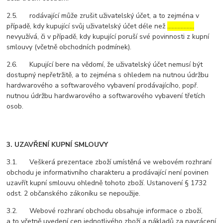
2.5. rodávající může zrušit uživatelský účet, a to zejména v
případě, kdy kupující svůj uživatelský účet déle než
………………
nevyužívá, či v případě, kdy kupující poruší své povinnosti z kupní
smlouvy (včetně obchodních podmínek).
2.6. Kupující bere na vědomí, že uživatelský účet nemusí být
dostupný nepřetržitě, a to zejména s ohledem na nutnou údržbu
hardwarového a softwarového vybavení prodávajícího, popř.
nutnou údržbu hardwarového a softwarového vybavení třetích
osob.
3. UZAVŘENÍ KUPNÍ SMLOUVY
3.1. Veškerá prezentace zboží umístěná ve webovém rozhraní
obchodu je informativního charakteru a prodávající není povinen
uzavřít kupní smlouvu ohledně tohoto zboží. Ustanovení § 1732
odst. 2 občanského zákoníku se nepoužije.
3.2. Webové rozhraní obchodu obsahuje informace o zboží,
a to včetně uvedení cen jednotlivého zboží a nákladů za navrácení