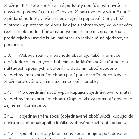
zboží, jestliže toto zboží ze své podstaty nemůže být navráceno
obvyklou poštovní cestou. Ceny zboží jsou uvedeny včetně daně
z přidané hodnoty a všech souvisejících poplatků. Ceny zboží
zůstávají v platnosti po dobu, kdy jsou zobrazovány ve webovém
rozhraní obchodu. Tímto ustanovením není omezena možnost
prodávajícího uzavřít kupní smlouvu za individuálně sjednaných
podmínek.
3.3. Webové rozhraní obchodu obsahuje také informace
o nákladech spojených s balením a dodáním zboží. Informace o
nákladech spojených s balením a dodáním zboží uvedené
ve webovém rozhraní obchodu platí pouze v případech, kdy je
zboží doručováno v rámci území České republiky.
3.4. Pro objednání zboží vyplní kupující objednávkový formulář
ve webovém rozhraní obchodu. Objednávkový formulář obsahuje
zejména informace o:
3.4.1. objednávaném zboží (objednávané zboží „vloží“ kupující do
elektronického nákupního košíku webového rozhraní obchodu),
3.4.2. způsobu úhrady kupní ceny zboží, údaje o požadovaném