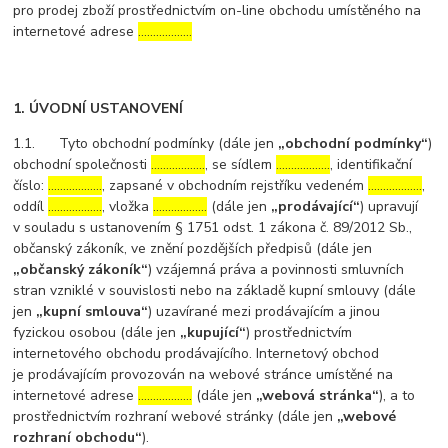
pro prodej zboží prostřednictvím on-line obchodu umístěného na
internetové adrese
………………
1. ÚVODNÍ USTANOVENÍ
1.1. Tyto obchodní podmínky (dále jen
„obchodní podmínky“
)
obchodní společnosti
………………
, se sídlem
………………
, identifikační
číslo:
………………
, zapsané v obchodním rejstříku vedeném
………………
,
oddíl
………………
, vložka
………………
(dále jen
„prodávající“
) upravují
v souladu s ustanovením § 1751 odst. 1 zákona č. 89/2012 Sb.,
občanský zákoník, ve znění pozdějších předpisů (dále jen
„občanský zákoník“
) vzájemná práva a povinnosti smluvních
stran vzniklé v souvislosti nebo na základě kupní smlouvy (dále
jen
„kupní smlouva“
) uzavírané mezi prodávajícím a jinou
fyzickou osobou (dále jen
„kupující“
) prostřednictvím
internetového obchodu prodávajícího. Internetový obchod
je prodávajícím provozován na webové stránce umístěné na
internetové adrese
………………
(dále jen
„webová stránka“
), a to
prostřednictvím rozhraní webové stránky (dále jen
„webové
rozhraní obchodu“
).