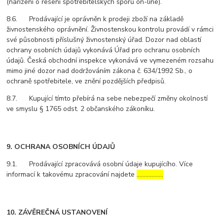
(nařízení o řešení spotřebitelských sporů on-line).
8.6. Prodávající je oprávněn k prodeji zboží na základě
živnostenského oprávnění. Živnostenskou kontrolu provádí v rámci
své působnosti příslušný živnostenský úřad. Dozor nad oblastí
ochrany osobních údajů vykonává Úřad pro ochranu osobních
údajů. Česká obchodní inspekce vykonává ve vymezeném rozsahu
mimo jiné dozor nad dodržováním zákona č. 634/1992 Sb., o
ochraně spotřebitele, ve znění pozdějších předpisů.
8.7. Kupující tímto přebírá na sebe nebezpečí změny okolností
ve smyslu § 1765 odst. 2 občanského zákoníku.
9. OCHRANA OSOBNÍCH ÚDAJŮ
9.1. Prodávající zpracovává osobní údaje kupujícího. Více
informací k takovému zpracování najdete
………………
10. ZÁVĚREČNÁ USTANOVENÍ