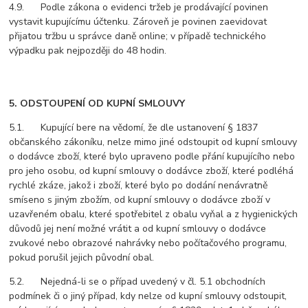
4.9. Podle zákona o evidenci tržeb je prodávající povinen
vystavit kupujícímu účtenku. Zároveň je povinen zaevidovat
přijatou tržbu u správce daně online; v případě technického
výpadku pak nejpozději do 48 hodin.
5. ODSTOUPENÍ OD KUPNÍ SMLOUVY
5.1. Kupující bere na vědomí, že dle ustanovení § 1837
občanského zákoníku, nelze mimo jiné odstoupit od kupní smlouvy
o dodávce zboží, které bylo upraveno podle přání kupujícího nebo
pro jeho osobu, od kupní smlouvy o dodávce zboží, které podléhá
rychlé zkáze, jakož i zboží, které bylo po dodání nenávratně
smíseno s jiným zbožím, od kupní smlouvy o dodávce zboží v
uzavřeném obalu, které spotřebitel z obalu vyňal a z hygienických
důvodů jej není možné vrátit a od kupní smlouvy o dodávce
zvukové nebo obrazové nahrávky nebo počítačového programu,
pokud porušil jejich původní obal.
5.2. Nejedná-li se o případ uvedený v čl. 5.1 obchodních
podmínek či o jiný případ, kdy nelze od kupní smlouvy odstoupit,