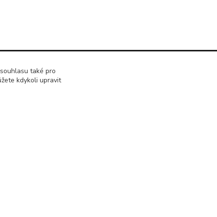
 souhlasu také pro
žete kdykoli upravit
Kontakty
Renáta Dimtová
+420 731 077 869
Pondělí - čtvrtek 9-16 hod
email lucie-shop@seznam.cz