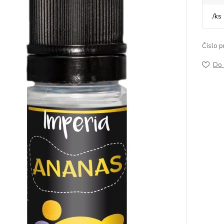
/
ks
Číslo p
Do 