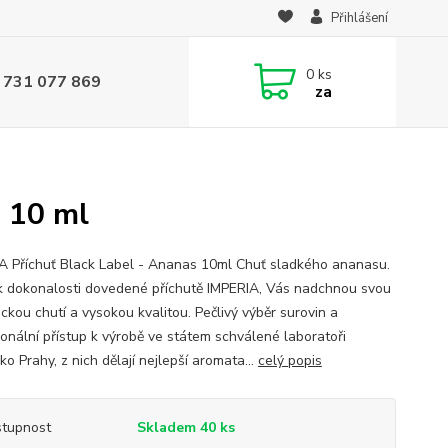
Přihlášení
0
ks
 731 077 869
za
 10 ml
A Příchuť Black Label - Ananas 10ml Chuť sladkého ananasu.
k dokonalosti dovedené příchutě IMPERIA, Vás nadchnou svou
ckou chutí a vysokou kvalitou. Pečlivý výběr surovin a
ionální přístup k výrobě ve státem schválené laboratoři
o Prahy, z nich dělají nejlepší aromata...
celý popis
tupnost
Skladem 40 ks