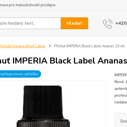
rmace pro maloobchodní prodejce
Hledat
+420
říchutě Imperia Black Label
Příchuť IMPERIA Black Label Ananas 10 ml
huť IMPERIA Black Label Ananas
 splňuje novou vyhlášku
IMPERI
Nové, 
autenti
profes
nedalek
Dos