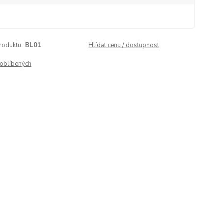
roduktu:
BL01
Hlídat cenu / dostupnost
oblíbených