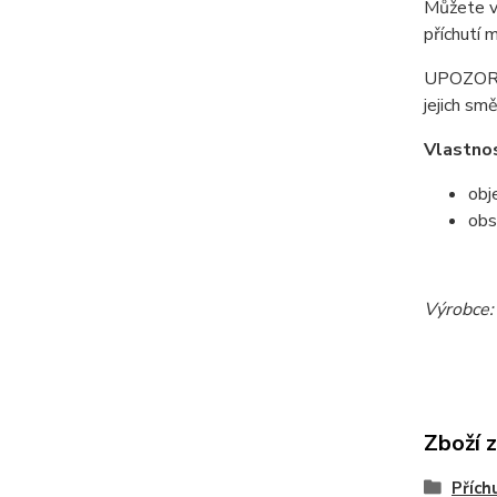
Můžete vy
příchutí 
UPOZORNĚ
jejich sm
Vlastnos
obj
obs
Výrobce: 
Zboží 
Přích