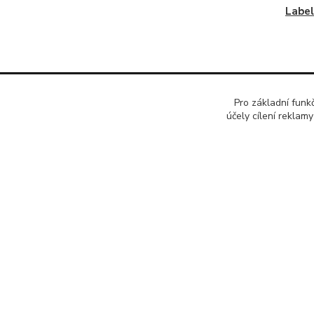
Label
Pro základní funk
účely cílení reklam
Kde nás najdete
Re-Dym Group s.r.o.
Od 1.7.2024 osobní odběr v Karviné
zrušen.
Osobní převzetí dle tel. dohody na čísle
731 077 869