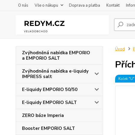
O nás
Vše o nákupu
Doprava a platba
Kontakt
Info
Úvod
P
Zvýhodněná nabídka EMPORIO
a EMPORIO SALT
Příc
Zvýhodněná nabídka e-liquidy
IMPRESS salt
Kolek "U"
E-liquidy EMPORIO 50/50
E-liquidy EMPORIO SALT
ZERO báze Imperia
Booster EMPORIO SALT