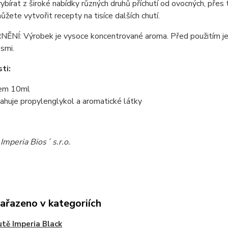
bírat z široké nabídky různých druhů příchutí od ovocných, přes
můžete vytvořit recepty na tisíce dalších chutí.
NÍ: Výrobek je vysoce koncentrované aroma. Před použitím je 
ěsmi.
ti:
em 10ml
ahuje propylenglykol a aromatické látky
Imperia Bios´ s.r.o.
zařazeno v kategoriích
utě Imperia Black