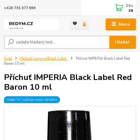
0
ks
+420 731 077 869
za
Menu
Hledat
Úvod
Příchutě Imperia Black Label
Příchuť IMPERIA Black Label Red
Baron 10 ml
Příchuť IMPERIA Black Label Red
Baron 10 ml
Kolek "U" splňuje novou vyhlášku