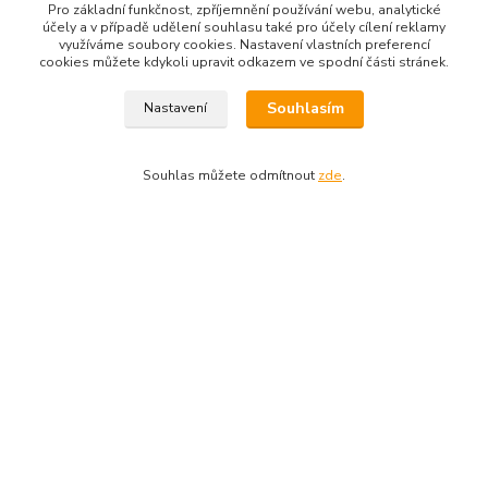
Pro základní funkčnost, zpříjemnění používání webu, analytické
Kde nás najdete
účely a v případě udělení souhlasu také pro účely cílení reklamy
využíváme soubory cookies. Nastavení vlastních preferencí
cookies můžete kdykoli upravit odkazem ve spodní části stránek.
Re-Dym Group s.r.o.
Souhlasím
Nastavení
Od 1.7.2024 osobní odběr v Karviné zrušen.
Osobní převzetí dle tel. dohody na čísle 731 077 869
Souhlas můžete odmítnout
zde
.
Kontakty
Renáta Dimtová
+420 731 077 869
Pondělí - čtvrtek 9-16 hod
email lucie-shop@seznam.cz
Vytvořeno na
Eshop-rychle.cz