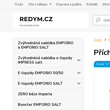
O nás
Vše o nákupu
Doprava a platba
Kontakt
Info
Úvod
P
Zvýhodněná nabídka EMPORIO
a EMPORIO SALT
Příc
Zvýhodněná nabídka e-liquidy
IMPRESS salt
Kolek "U"
E-liquidy EMPORIO 50/50
E-liquidy EMPORIO SALT
ZERO báze Imperia
Booster EMPORIO SALT