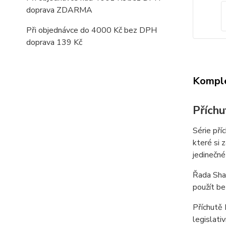
doprava ZDARMA
Při objednávce do 4000 Kč bez DPH
doprava 139 Kč
Komple
Přích
Série pří
které si 
jedinečné
Řada Shar
použít be
Příchutě 
legislati