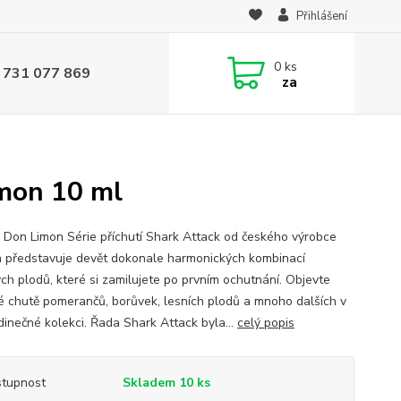
Přihlášení
0
ks
 731 077 869
za
imon 10 ml
ť Don Limon Série příchutí Shark Attack od českého výrobce
a představuje devět dokonale harmonických kombinací
ch plodů, které si zamilujete po prvním ochutnání. Objevte
é chutě pomerančů, borůvek, lesních plodů a mnoho dalších v
edinečné kolekci. Řada Shark Attack byla...
celý popis
tupnost
Skladem 10 ks