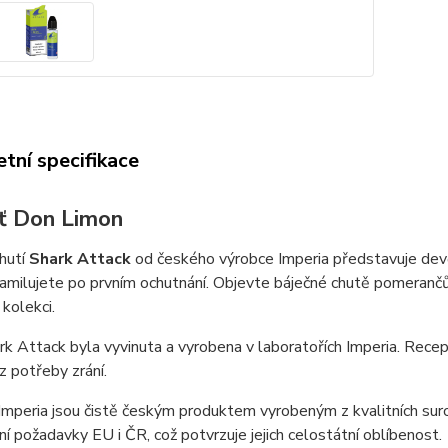
tní specifikace
uť Don Limon
chutí
Shark Attack
od českého výrobce Imperia představuje dev
zamilujete po prvním ochutnání. Objevte báječné chutě pomerančů
 kolekci.
k Attack byla vyvinuta a vyrobena v laboratořích Imperia. Recep
z potřeby zrání.
Imperia jsou čistě českým produktem vyrobeným z kvalitních surov
vní požadavky EU i ČR, což potvrzuje jejich celostátní oblíbenost.