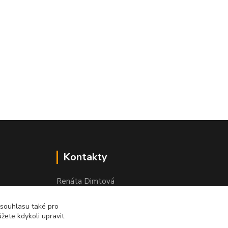
Kontakty
Renáta Dimtová
+420 731 077 869
 souhlasu také pro
Pondělí - čtvrtek 9-16 hod
žete kdykoli upravit
email lucie-shop@seznam.cz