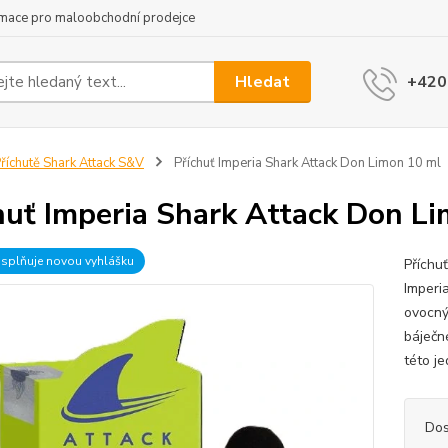
rmace pro maloobchodní prodejce
Hledat
+420
říchutě Shark Attack S&V
Příchuť Imperia Shark Attack Don Limon 10 ml
huť Imperia Shark Attack Don L
 splňuje novou vyhlášku
Příchu
Imperi
ovocný
báječn
této j
Dos