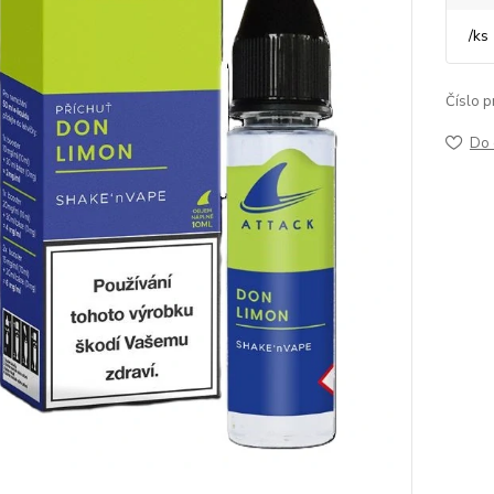
/
ks
Číslo p
Do 