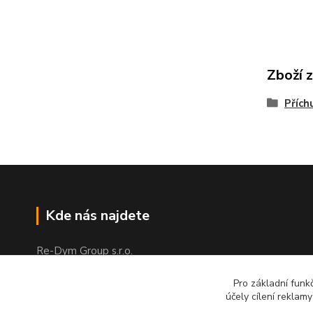
Zboží 
Přích
Kde nás najdete
Re-Dym Group s.r.o.
Od 1.7.2024 osobní odběr v Karviné
Pro základní funk
zrušen.
účely cílení reklam